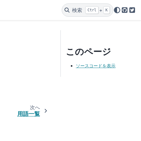
検索
+
Ctrl
K
GitHu
Twi
このページ
ソースコードを表示
次へ
用語一覧